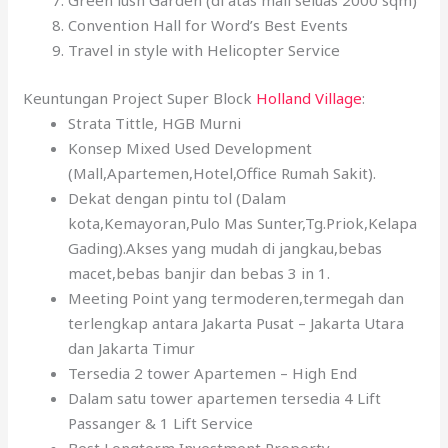
Green lush Garden (di atas mall seluas 2000 sqm)
Convention Hall for Word’s Best Events
Travel in style with Helicopter Service
Keuntungan Project Super Block
Holland Village
:
Strata Tittle, HGB Murni
Konsep Mixed Used Development
(Mall,Apartemen,Hotel,Office Rumah Sakit).
Dekat dengan pintu tol (Dalam
kota,Kemayoran,Pulo Mas Sunter,Tg.Priok,Kelapa
Gading).Akses yang mudah di jangkau,bebas
macet,bebas banjir dan bebas 3 in 1.
Meeting Point yang termoderen,termegah dan
terlengkap antara Jakarta Pusat – Jakarta Utara
dan Jakarta Timur
Tersedia 2 tower Apartemen – High End
Dalam satu tower apartemen tersedia 4 Lift
Passanger & 1 Lift Service
Best Longterm Investment Property