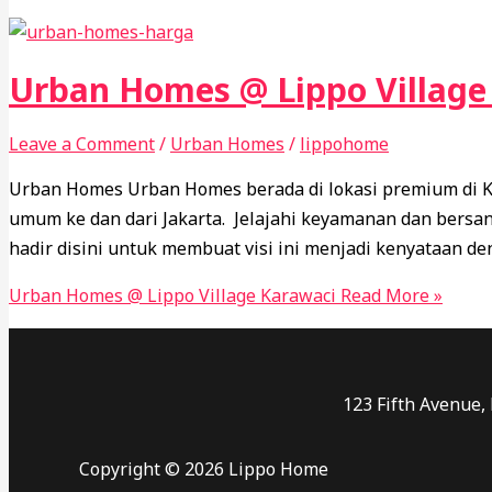
Urban Homes @ Lippo Village
Leave a Comment
/
Urban Homes
/
lippohome
Urban Homes Urban Homes berada di lokasi premium di Ka
umum ke dan dari Jakarta. Jelajahi keyamanan dan bersa
hadir disini untuk membuat visi ini menjadi kenyataan 
Urban Homes @ Lippo Village Karawaci
Read More »
123 Fifth Avenue,
Copyright © 2026 Lippo Home